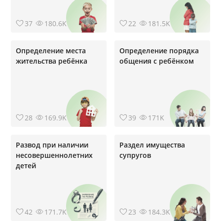
37
180.6K
22
181.5K
Определение места
Определение порядка
жительства ребёнка
общения с ребёнком
28
169.9K
39
171K
Развод при наличии
Раздел имущества
несовершеннолетних
супругов
детей
42
171.7K
23
184.3K